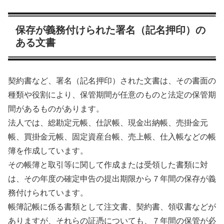
保存が義務付けられた署名（記名押印）の
ある文書
契約書など、署名（記名押印）された文書は、
その書面の
種類や役割により、保管期間が任意のものと法定の保管期
間があるもの
があります。
法人では、総勘定元帳、仕訳帳、現金出納帳、売掛金元
帳、買掛金元帳、固定資産台帳、売上帳、仕入帳などの帳
簿を作成しています。
その
帳簿と取引等に関して作成または受領した書類に対
は、その年度の確定申告の提出期限から７年間の保存が義
務
付けられています。
帳簿記帳に係る書類として注文書、契約書、領収書などが
ありますが、それらの証憑についても、７年間の保管が必