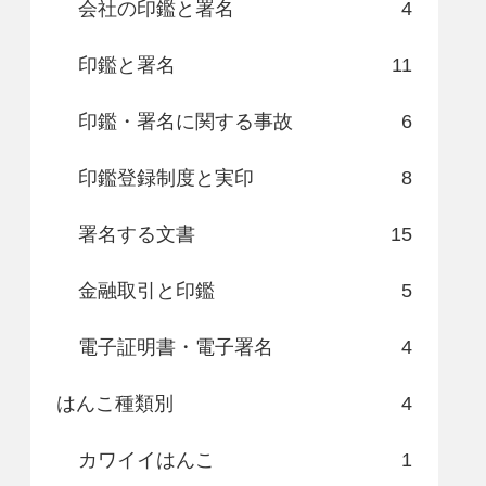
会社の印鑑と署名
4
印鑑と署名
11
印鑑・署名に関する事故
6
印鑑登録制度と実印
8
署名する文書
15
金融取引と印鑑
5
電子証明書・電子署名
4
はんこ種類別
4
カワイイはんこ
1