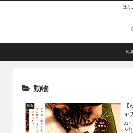
はん
地
動物
【
動物
ャ
ねこ
もね