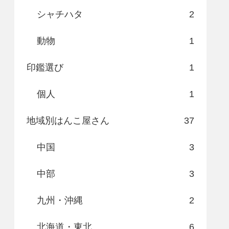
シャチハタ
2
動物
1
印鑑選び
1
個人
1
地域別はんこ屋さん
37
中国
3
中部
3
九州・沖縄
2
北海道・東北
6