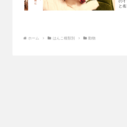
のイ
と名
ホーム
はんこ種類別
動物