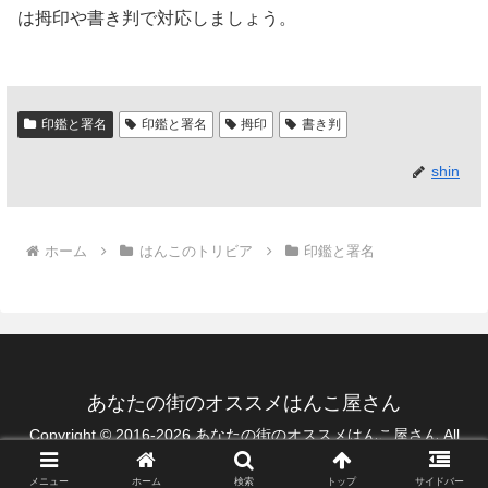
は拇印や書き判で対応しましょう。
印鑑と署名
印鑑と署名
拇印
書き判
shin
ホーム
はんこのトリビア
印鑑と署名
あなたの街のオススメはんこ屋さん
Copyright © 2016-2026 あなたの街のオススメはんこ屋さん All
Rights Reserved.
メニュー
ホーム
検索
トップ
サイドバー