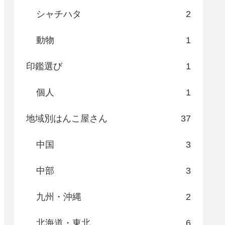
シャチハタ
2
動物
1
印鑑選び
1
個人
1
地域別はんこ屋さん
37
中国
3
中部
3
九州・沖縄
2
北海道・東北
6