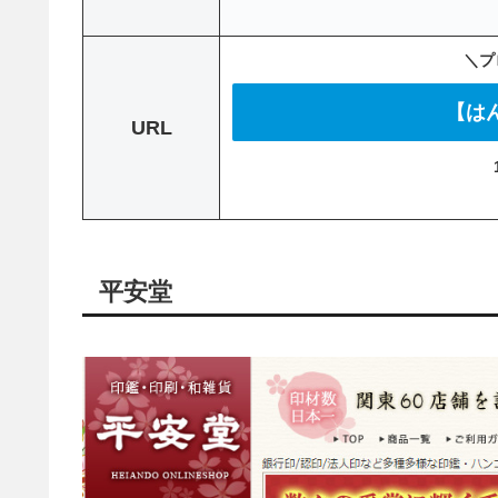
＼プ
【は
URL
平安堂