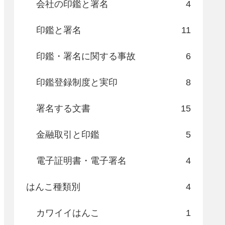
会社の印鑑と署名
4
印鑑と署名
11
印鑑・署名に関する事故
6
印鑑登録制度と実印
8
署名する文書
15
金融取引と印鑑
5
電子証明書・電子署名
4
はんこ種類別
4
カワイイはんこ
1