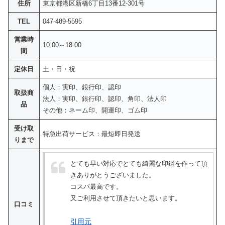
住所
東京都港区新橋6丁目13番12-301号
TEL
047-489-5595
営業時
10:00～18:00
間
定休日
土・日・祝
個人：実印、銀行印、認印
取扱商
法人：実印、銀行印、認印、角印、法人印
品
その他：ネーム印、開運印、ゴム印
受け取
特急出荷サービス：最短即日発送
りまで
とても早い対応でとても綺麗な印鑑を作って頂
きありがとうございました。
コスパ最高です。
又ご利用させて頂きたいと思います。
口コミ
引用元