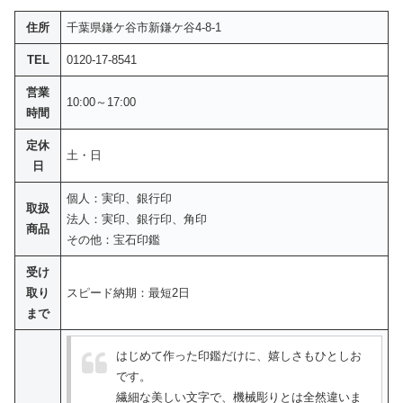
住所
千葉県鎌ケ谷市新鎌ケ谷4-8-1
TEL
0120-17-8541
営業
10:00～17:00
時間
定休
土・日
日
個人：実印、銀行印
取扱
法人：実印、銀行印、角印
商品
その他：宝石印鑑
受け
取り
スピード納期：最短2日
まで
はじめて作った印鑑だけに、嬉しさもひとしお
です。
繊細な美しい文字で、機械彫りとは全然違いま