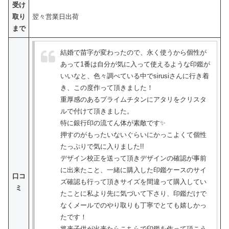
受け
取り
翌々営業日出荷
まで
結婚で苗字が変わったので、永く使うから個性が
あって1番は自分が気に入って使えるような印鑑が
いいなと、色々調べている中でsirusiさんに行き着
き、この度作って頂きました！
重厚感のあるプライムチタンにアタリをクリスタ
ルで付けて頂きました。
特に銀行印の流てん体が素敵です✨
押すのがもったいないぐらいにかっこよくて個性
たっぷりで気に入りました!!
デザイン校正を送って頂きデザインの確認が事前
に出来たこと、一緒に購入した印鑑ケースのサイ
口コ
ズ確認も行って頂きサイズを間違って購入してい
ミ
たことに私より先に気づいて下さり、印鑑だけで
なくメールでのやり取りも丁寧でとても嬉しかっ
たです！
将来子供が出来たらこちらで印鑑を作って頂こう