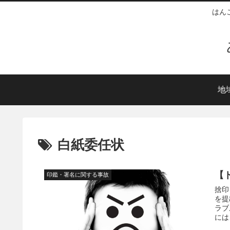
はん
地
白紙委任状
【
印鑑・署名に関する事故
捨印
を提
ラブ
には