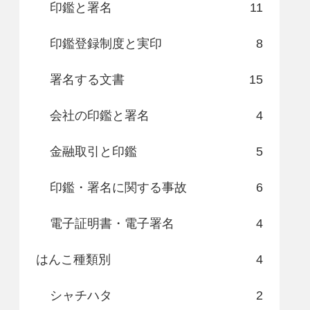
印鑑と署名
11
印鑑登録制度と実印
8
署名する文書
15
会社の印鑑と署名
4
金融取引と印鑑
5
印鑑・署名に関する事故
6
電子証明書・電子署名
4
はんこ種類別
4
シャチハタ
2