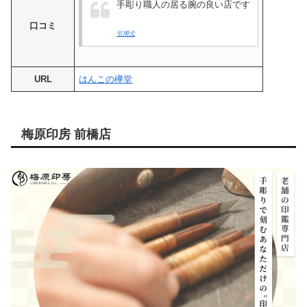
手彫り職人の居る腕の良い店です
口コミ
引用元
URL
はんこの欅堂
梅原印房 前橋店