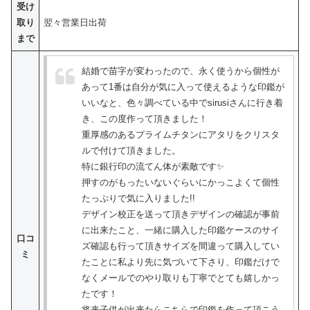
受け
取り
翌々営業日出荷
まで
結婚で苗字が変わったので、永く使うから個性が
あって1番は自分が気に入って使えるような印鑑が
いいなと、色々調べている中でsirusiさんに行き着
き、この度作って頂きました！
重厚感のあるプライムチタンにアタリをクリスタ
ルで付けて頂きました。
特に銀行印の流てん体が素敵です✨
押すのがもったいないぐらいにかっこよくて個性
たっぷりで気に入りました!!
デザイン校正を送って頂きデザインの確認が事前
に出来たこと、一緒に購入した印鑑ケースのサイ
口コ
ズ確認も行って頂きサイズを間違って購入してい
ミ
たことに私より先に気づいて下さり、印鑑だけで
なくメールでのやり取りも丁寧でとても嬉しかっ
たです！
将来子供が出来たらこちらで印鑑を作って頂こう