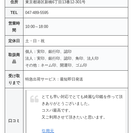
住所
東京都港区新橋6丁目13番12-301号
TEL
047-489-5595
営業時
10:00～18:00
間
定休日
土・日・祝
個人：実印、銀行印、認印
取扱商
法人：実印、銀行印、認印、角印、法人印
品
その他：ネーム印、開運印、ゴム印
受け取
特急出荷サービス：最短即日発送
りまで
とても早い対応でとても綺麗な印鑑を作って頂
きありがとうございました。
コスパ最高です。
又ご利用させて頂きたいと思います。
口コミ
引用元