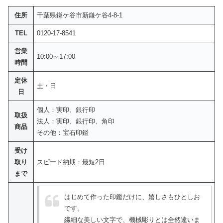
住所
千葉県鎌ケ谷市新鎌ケ谷4-8-1
TEL
0120-17-8541
営業
10:00～17:00
時間
定休
土・日
日
個人：実印、銀行印
取扱
法人：実印、銀行印、角印
商品
その他：宝石印鑑
受け
取り
スピード納期：最短2日
まで
はじめて作った印鑑だけに、嬉しさもひとしお
です。
繊細な美しい文字で、機械彫りとは全然違いま